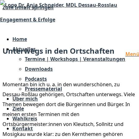
Zum Inhalt springen
Engagement & Erfolge
Dr. Anja Schneider
Hinhören. Reden. Handeln.
Home
Unterwegs in den Ortschaften
Aktuelles
Men
Termine | Workshops | Veranstaltungen
Downloads
Podcasts
Momentan bin ich u. a. in den wunderschönen, zu
Pressematerial
Dessau-Roßlau gehörigen, Ortschaften unterwegs. Viele
Über mich
Themen bewegen dort die Bürgerinnen und Bürger. In
Ziele
meinen ersten Terminen mit den
Wahlkreis
Ortsbürgermeister:innen von Kleutsch, Sollnitz und
Kontakt
Mosigkau wurde klar: zu den Kernthemen gehören