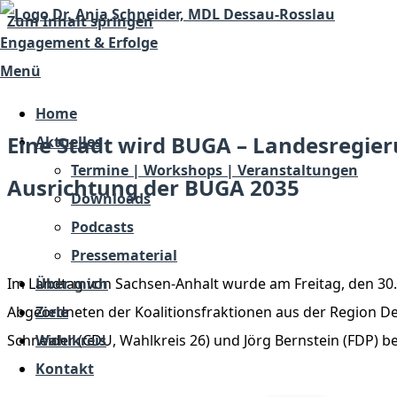
Zum Inhalt springen
Engagement & Erfolge
Dr. Anja Schneider
Hinhören. Reden. Handeln.
Menü
Home
Eine Stadt wird BUGA – Landesregie
Aktuelles
Termine | Workshops | Veranstaltungen
Ausrichtung der BUGA 2035
Downloads
Podcasts
Pressematerial
Im Landtag von Sachsen-Anhalt wurde am Freitag, den 30.
Über mich
Abgeordneten der Koalitionsfraktionen aus der Region De
Ziele
Schneider (CDU, Wahlkreis 26) und Jörg Bernstein (FDP) 
Wahlkreis
Kontakt